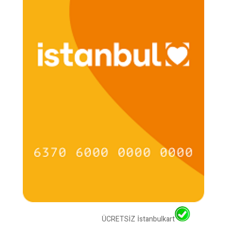
ÜCRETSİZ İstanbulkart