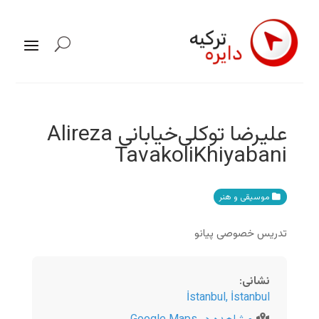
علیرضا توکلی‌خیابانی Alireza
TavakoliKhiyabani
موسیقی و هنر
تدریس خصوصی پیانو
نشانی
:
İstanbul
,
İstanbul