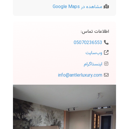
مشاهده در Google Maps
:
اطلاعات تماس
05070236553
وب‌سایت
اینستاگرام
info
@
antlerluxury.com