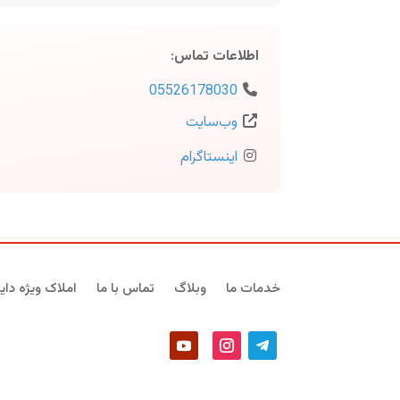
اطلاعات تماس
:
05526178030
وب‌سایت
اینستاگرام
خدمات ما
وبلاگ
تماس با ما
املاک ویژه دایر