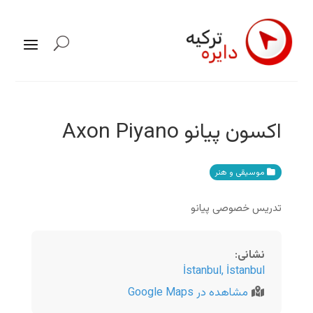
اکسون پیانو Axon Piyano
موسیقی و هنر
تدریس خصوصی پیانو
نشانی
:
İstanbul
,
İstanbul
مشاهده در Google Maps