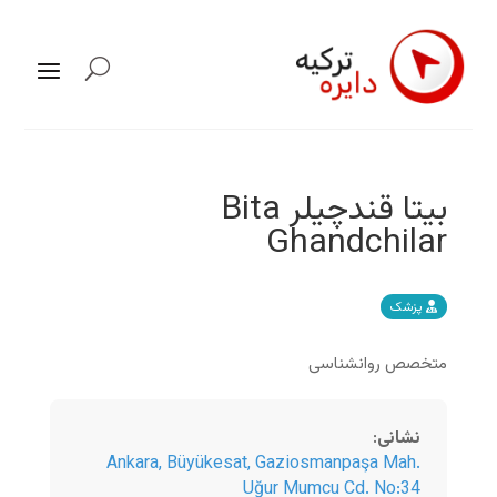
بیتا قندچیلر Bita
Ghandchilar
پزشک
متخصص روانشناسی
نشانی
:
Ankara
,
Büyükesat, Gaziosmanpaşa Mah.
Uğur Mumcu Cd. No:34