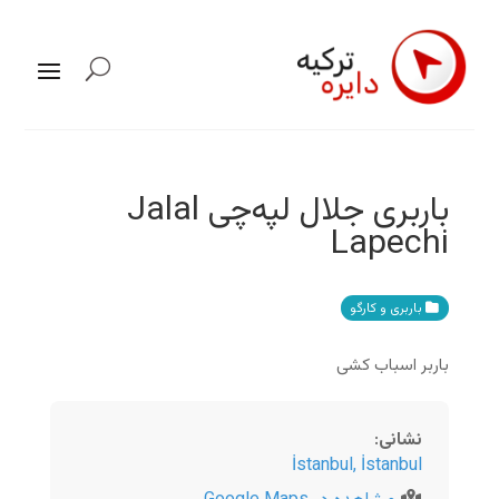
باربری جلال لپه‌چی Jalal
Lapechi
باربری و کارگو
باربر اسباب کشی
نشانی
:
İstanbul
,
İstanbul