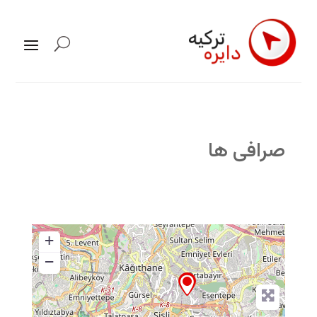
صرافی ها
+
−