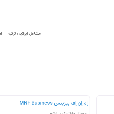
مشاغل ایرانیان ترکیه
ام
آژانس تبلیغاتی
اِم اِن اِف بیزینس MNF Business
دیجیتال مارکتینگ در ترکیه