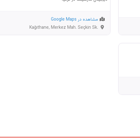
مشاهده در Google Maps
Kağıthane, Merkez Mah. Seçkin Sk.
İsta
No:2/4, Dap Vadisi, Z Ofis No:222
İsta