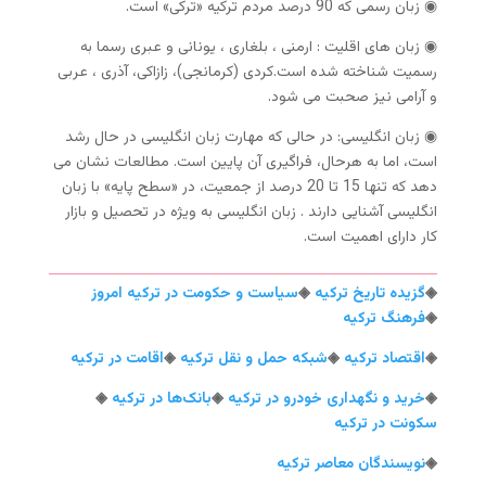
◉ زبان رسمی که 90 درصد مردم ترکیه «ترکی» است.
◉ زبان های اقلیت : ارمنی ، بلغاری ، یونانی و عبری رسما به
رسمیت شناخته شده است.کردی (کرمانجی)، زازاکی، آذری ، عربی
و آرامی نیز صحبت می شود.
◉ زبان انگلیسی: در حالی که مهارت زبان انگلیسی در حال رشد
است، اما به هرحال، فراگیری آن پایین است. مطالعات نشان می
دهد که تنها 15 تا 20 درصد از جمعیت، در «سطح پایه» با زبان
انگلیسی آشنایی دارند . زبان انگلیسی به ویژه در تحصیل و بازار
کار دارای اهمیت است.
◈
گزیده تاریخ ترکیه
◈
سیاست و حکومت در ترکیه امروز
◈
فرهنگ ترکیه
◈
اقتصاد ترکیه
◈
شبکه حمل و نقل ترکیه
◈
اقامت در ترکیه
◈
خرید و نگهداری خودرو در ترکیه
◈
بانک‌ها در ترکیه
◈
سکونت در ترکیه
◈
نویسندگان معاصر ترکیه