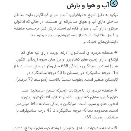
آب و هوا و بارش
ترکیه به دلیل تنوع جغرافیایی، آب و هوای گوناگونی دارد؛ مناطق
ساحلی دارای آب و هوای مدیترانه ای هستند، در حالی که آناتولی
مرکزی دارای آب و هوای قاره ای است. بارش نیز برحسب منطقه
و فصل متفاوت است، از زمستان‌های بسیار مرطوب تا
تابستان‌های خشک‌تر.
☘ منطقه مرمره: ی استانبول، ادرنه، بورسا دارای تپه های کم
ارتفاع، دارای زمین های کشاورزی و باغ های میوه (زردآلو، انگور،
هلو) است و میانگین بارندگی 668 میلی‌متر در سال است. دما از
16- درجه سانتیگراد در زمستان تا 40 درجه سانتیگراد در
تابستان متغیر است. رطوبت نسبتاً بالاست (متوسط 73 درصد).
☘ منطقه دریای اژه: با مرکزیت ازمیرکه بسیار حاصخیز است.
دارای فراورده‌های کشاورزی، شامل تنباکو، آفتابگردان، زیتون،
انجیر، هلو و سیب است. میانگین بارندگی سالانه 645 میلی‌متر
است. محدوده دما:8- درجه سانتیگراد تا 43 درجه سانتیگراد، با
میانگین رطوبت 69٪.
☘ منطقه مدیترانه: ساحل جنوبی با رشته کوه های مرتفع، دشت