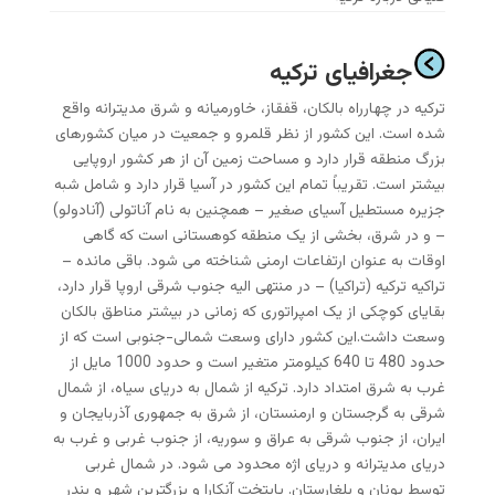
جغرافیای ترکیه
ترکیه در چهارراه بالکان، قفقاز، خاورمیانه و شرق مدیترانه واقع
شده است. این کشور از نظر قلمرو و جمعیت در میان کشورهای
بزرگ منطقه قرار دارد و مساحت زمین آن از هر کشور اروپایی
بیشتر است. تقریباً تمام این کشور در آسیا قرار دارد و شامل شبه
جزیره مستطیل آسیای صغیر – همچنین به نام آناتولی (آنادولو)
– و در شرق، بخشی از یک منطقه کوهستانی است که گاهی
اوقات به عنوان ارتفاعات ارمنی شناخته می شود. باقی مانده –
تراکیه ترکیه (تراکیا) – در منتهی الیه جنوب شرقی اروپا قرار دارد،
بقایای کوچکی از یک امپراتوری که زمانی در بیشتر مناطق بالکان
وسعت داشت.این کشور دارای وسعت شمالی-جنوبی است که از
حدود 480 تا 640 کیلومتر متغیر است و حدود 1000 مایل از
غرب به شرق امتداد دارد. ترکیه از شمال به دریای سیاه، از شمال
شرقی به گرجستان و ارمنستان، از شرق به جمهوری آذربایجان و
ایران، از جنوب شرقی به عراق و سوریه، از جنوب غربی و غرب به
دریای مدیترانه و دریای اژه محدود می شود. در شمال غربی
توسط یونان و بلغارستان. پایتخت آنکارا و بزرگترین شهر و بندر