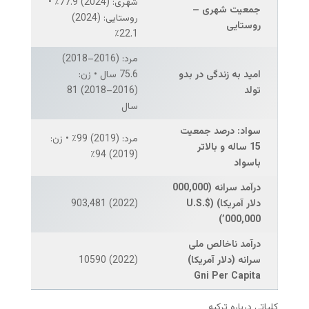
شهری: (2024) 77.9٪ •
جمعیت شهری
–
روستایی: (2024)
روستایی
22.1٪
مرد: (2016–2018)
امید به زندگی در بدو
75.6 سال • زن:
تولد
(2016–2018) 81
سال
سواد: درصد جمعیت
مرد: (2019) 99٪ • زن:
15 ساله و بالاتر
(2019) 94٪
باسواد
درآمد سرانه (000,000
دلار آمریکا)
(U.S.$
(2022) 903,481
’000,000)
درآمد ناخالص ملی
سرانه (دلار آمریکا)
(2022) 10590
Gni Per Capita
کلیاتی درباره ترکیه