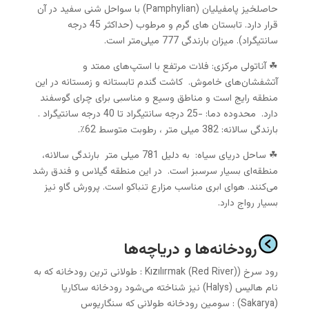
حاصلخیز پامفیلیان (Pamphylian) با سواحل شنی سفید در آن
قرار دارد. تابستان های گرم و مرطوب (حداکثر 45 درجه
سانتیگراد). میزان بارندگی 777 میلی‌متر است.
☘ آناتولی مرکزی: فلات مرتفع با استپ‌های ممتد و
آتشفشان‌های خاموش. کاشت گندم تابستانه و زمستانه در این
منطقه رایج است و مناطق وسیع و مناسبی برای چرای گوسفند
دارد. محدوده دما: -25 درجه سانتیگراد تا 40 درجه سانتیگراد .
بارندگی سالانه: 382 میلی متر ، رطوبت متوسط 62٪.
☘ ساحل دریای سیاه: به دلیل 781 میلی متر بارندگی سالانه،
منطقه‌ای بسیار سرسبز است. در این منطقه گیلاس و فندق رشد
می‌کنند. هوای ابری مناسب مزارع تنباکو است. پرورش گاو نیز
بسیار رواج دارد.
رودخانه‌ها و دریاچه‌ها
رود سرخ (Kızılırmak (Red River) : طولانی ترین رودخانه که به
نام هالیس (Halys) نیز شناخته می‌شود رودخانه ساکاریا
(Sakarya) : سومین رودخانه طولانی که سنگاریوس