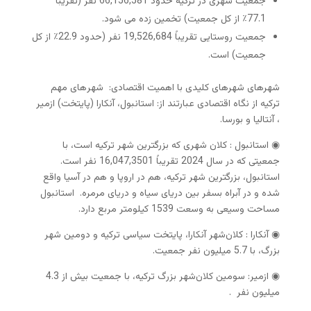
جمعیت شهری در ترکیه حدود 66,156,581 نفر (تقریباً
77.1٪ از کل جمعیت) تخمین زده می شود.
جمعیت روستایی تقریباً 19,526,684 نفر (حدود 22.9٪ از کل
جمعیت) است.
شهرهای شهرهای کلیدی با اهمیت اقتصادی: شهر‌های مهم
ترکیه از نگاه اقتصادی عبارتند از: استانبول، آنکارا (پایتخت) ازمیر
، آنتالیا و بورسا.
◉ استانبول : کلان شهری که بزرگترین شهر ترکیه است، با
جمعیتی که در سال 2024 تقریباً 16,047,3501 نفر است.
استانبول، بزرگترین شهر ترکیه، هم در اروپا و هم در آسیا واقع
شده و در آبراه بسفر بین دریای سیاه و دریای مرمره. استانبول
مساحت وسیعی به وسعت 1539 کیلومتر مربع دارد.
◉ آنکارا : کلان‌شهر آنکارا، پایتخت سیاسی ترکیه و دومین شهر
بزرگ، با 5.7 میلیون نفر جمعیت.
◉ ازمیر: سومین کلان‌شهر بزرگ ترکیه، با جمعیت بیش از 4.3
میلیون نفر .