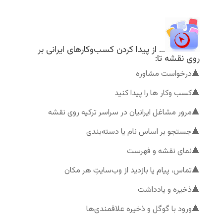
… از پيدا كردن
كسب‌وكارهاى ايرانى ب
ر
روى نقشه تا:
🔺درخواست مشاوره
🔺كسب وكار ها را پيدا كنيد
🔺مرور مشاغل ایرانیان در سراسر تركيه روى نقشه
🔺جستجو بر اساس نام يا دسته‌بندى
🔺نماى نقشه و فهرست
🔺تماس، پيام يا بازديد از وب‌سايتِ هر مكان
🔺ذخیره و يادداشت
🔺ورود با گوگل و ذخيره علاقمندی‌ها