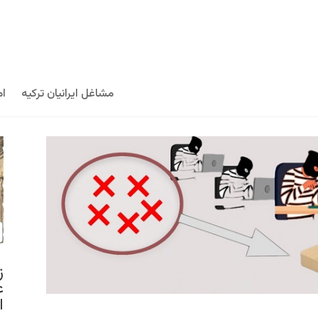
مشاغل ایرانیان ترکیه
ام
ز
ع
ا