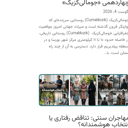
هاردهمی «جومالی‌کزیک»
وست 4, 2026
جومالی‌کزیک (Cumalıkızık) روستایی سرزنده‌ای که
وایتگر قرون گذشته است و میراث جهانی امروز موقعیت
جفرافیایی جومالی‌کزیک (Cumalıkızık) روستایی تاریخی،
در فاصله حدود ۱۰ تا ۱۱ کیلومتری مرکز شهر بورسا و در
نطقه ییلدیریم قرار دارد. دسترسی به آن از چند راه
مکن است: با...
هاجران سنتی: تناقض رفتاری یا
نتخاب هوشمندانه؟