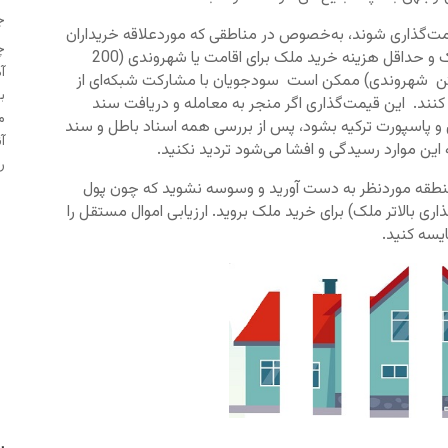
جو
ت‌گذاری شوند، به‌خصوص در مناطقی که موردعلاقه خریداران
چ
خارجی است. با توجه به مقررات مربوط به خرید ملک و حداقل هزینه خرید ملک برای اقامت یا شهروندی (200
آ
قت و400هزار دلار برای گرفتن شهروندی) ممکن است سودجویان با مشارکت شبکه‌ای از
ب
ری کنند. این قیمت‌گذاری اگر منجر به معامله و دریافت سند
م
دی و پاسپورت ترکیه بشود، پس از بررسی همه اسناد باطل و سند
آ
این موارد رسیدگی و افشا می‌شود تردید نکنید.
ر
 منطقه موردنظر به دست آورید و وسوسه نشوید که چون پول
اری بالاتر ملک) برای خرید ملک بروید. ارزیابی اموال مستقل را
یسه کنید.