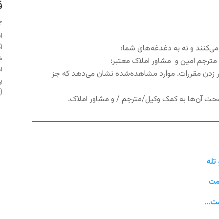
ق
جو
ا
ا
ی‌کنند و نه به دغدغه‌های شما؛
ش
 مترجم امین و مشاور املاک معتبر؛
ا
ر زدن مقررات. موارد مشاهده‌شده نشان می‌دهد که جز
پ
(Ogier...
صحت آن‌ها به کمک وکیل/مترجم / و مشاور املاک.
تله
مت
امت…