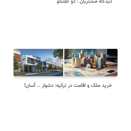
دیدگاه مشتریان : دو گفتگو
خرید ملک و اقامت در ترکیه: دشوار … آسان!